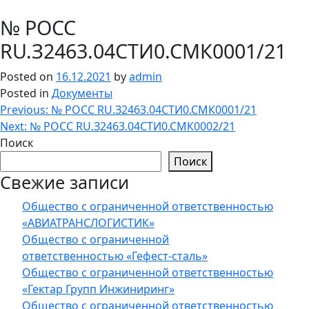
№ РОСС
RU.З2463.04СТИ0.СМК0001/21
Posted on
16.12.2021
by
admin
Posted in
Документы
Навигация
Previous:
№ РОСС RU.З2463.04СТИ0.СМК0001/21
Next:
№ РОСС RU.З2463.04СТИ0.СМК0002/21
по
Поиск
записям
Поиск
Свежие записи
Общество с ограниченной ответственностью
«АВИАТРАНСЛОГИСТИК»
Общество с ограниченной
ответственностью «Гефест-сталь»
Общество с ограниченной ответственностью
«Гектар Групп Инжиниринг»
Общество с ограниченной ответственностью