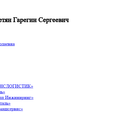
тян Гарегин Сергеевич
олаевна
ТРАНСЛОГИСТИК»
ль»
рупп Инжиниринг»
таль»
лмашсервис»