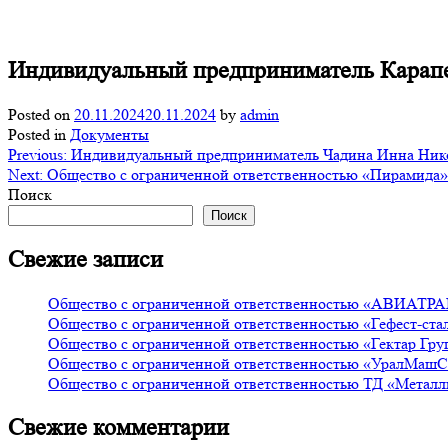
Индивидуальный предприниматель Карапе
Posted on
20.11.2024
20.11.2024
by
admin
Posted in
Документы
Навигация
Previous:
Индивидуальный предприниматель Чадина Инна Ник
Next:
Общество с ограниченной ответственностью «Пирамида»
по
Поиск
записям
Поиск
Свежие записи
Общество с ограниченной ответственностью «АВИА
Общество с ограниченной ответственностью «Гефест-ста
Общество с ограниченной ответственностью «Гектар Г
Общество с ограниченной ответственностью «УралМашС
Общество с ограниченной ответственностью ТД «Метал
Свежие комментарии